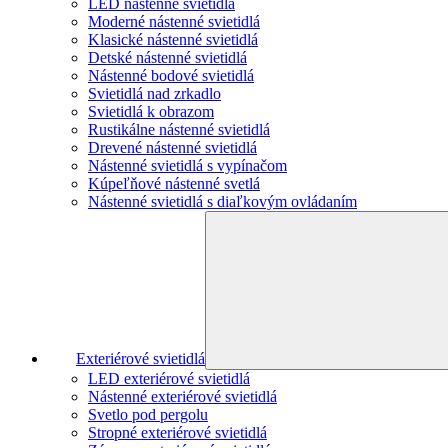
LED nástenné svietidlá
Moderné nástenné svietidlá
Klasické nástenné svietidlá
Detské nástenné svietidlá
Nástenné bodové svietidlá
Svietidlá nad zrkadlo
Svietidlá k obrazom
Rustikálne nástenné svietidlá
Drevené nástenné svietidlá
Nástenné svietidlá s vypínačom
Kúpeľňové nástenné svetlá
Nástenné svietidlá s diaľkovým ovládaním
Exteriérové svietidlá
LED exteriérové svietidlá
Nástenné exteriérové svietidlá
Svetlo pod pergolu
Stropné exteriérové svietidlá