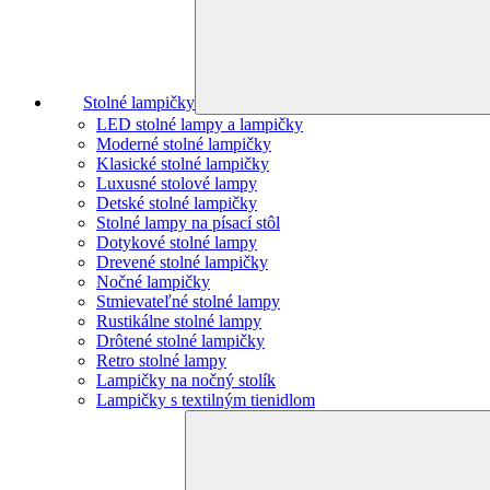
Stolné lampičky
LED stolné lampy a lampičky
Moderné stolné lampičky
Klasické stolné lampičky
Luxusné stolové lampy
Detské stolné lampičky
Stolné lampy na písací stôl
Dotykové stolné lampy
Drevené stolné lampičky
Nočné lampičky
Stmievateľné stolné lampy
Rustikálne stolné lampy
Drôtené stolné lampičky
Retro stolné lampy
Lampičky na nočný stolík
Lampičky s textilným tienidlom