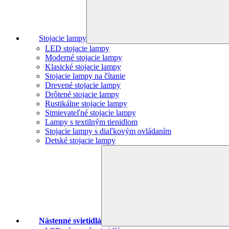
Stojacie lampy
LED stojacie lampy
Moderné stojacie lampy
Klasické stojacie lampy
Stojacie lampy na čítanie
Drevené stojacie lampy
Drôtené stojacie lampy
Rustikálne stojacie lampy
Stmievateľné stojacie lampy
Lampy s textilným tienidlom
Stojacie lampy s diaľkovým ovládaním
Detské stojacie lampy
Nástenné svietidlá