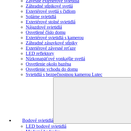
Závesne exteriérové svietidlá
Záhradné stĺpikové svetlá
Exteriérové svetlá s čidlom
Solárne svietidlá
Exteriérové stolné svietidlá
Nájazdové svietidlá
Osvetlené číslo domu
Exteriérové svietidlá s kamerou
Záhradné zásuvkové stĺpiky
Exteriérové závesné reťaze
LED reflektory
Nízkonapäťové vonkajšie svetlá
Osvetlenie okolo bazéna
Osvetlenie vchodu do domu
Svietidlá s bezpečnostnou kamerou Lutec
Bodové svietidlá
LED bodové svietidlá