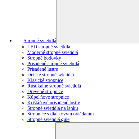
Stropné svietidlá
LED stropné svietidlá
Moderné stropné svietidlá
Stropné bodovky
Prisadené stropné svietidlá
Prisadené lustre
Detské stropné svietidlá
Klasické stropnice
Rustikálne stropné svietidlá
Drevené stropnice
Kúpeľňové stropnice
Krištáľové prisadené lustre
Stropné svietidlá na lanku
Stropnice s diaľkovým ovládaním
Stropné svietidlá gule