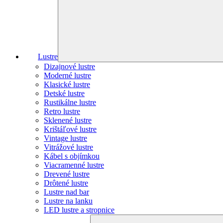
Lustre
Dizajnové lustre
Moderné lustre
Klasické lustre
Detské lustre
Rustikálne lustre
Retro lustre
Sklenené lustre
Krištáľové lustre
Vintage lustre
Vitrážové lustre
Kábel s objímkou
Viacramenné lustre
Drevené lustre
Drôtené lustre
Lustre nad bar
Lustre na lanku
LED lustre a stropnice