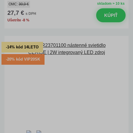
skladom > 10 ks
OMC:
30,0 €
27,7 €
s DPH
KÚPIŤ
Ušetríte -8 %
-14% kód 14LETO
-20% kód VIP20SK