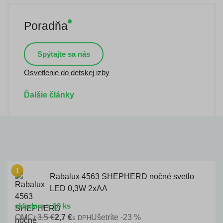
Poradňa
Spýtajte sa nás
Osvetlenie do detskej izby
Ďalšie články
Rabalux 4563 SHEPHERD nočné svetlo
LED 0,3W 2xAA
skladom > 10 ks
OMC:
3,5 €
2,7 €
Ušetríte -23 %
s DPH