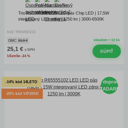
Trio R65565102 LED LED pás Chip LED | 17,5W
integrovaný LED zdroj | 1250 lm | 3000-6500K
Kód: TR65565102
skladom > 10 ks
OMC:
33,0 €
25,1 €
s DPH
KÚPIŤ
Ušetríte -24 %
doprava
-14% kód 14LETO
ZADARMO
-20% kód VIP20SK