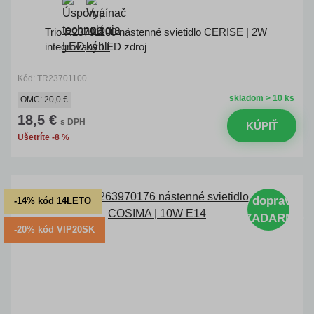
Trio R23701100 nástenné svietidlo CERISE | 2W
integrovaný LED zdroj
Kód: TR23701100
skladom > 10 ks
OMC:
20,0 €
18,5 €
s DPH
KÚPIŤ
Ušetríte -8 %
doprava
-14% kód 14LETO
ZADARMO
-20% kód VIP20SK