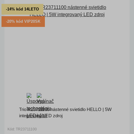
-14% kód 14LETO
-20% kód VIP20SK
Trio R23711100 nástenné svietidlo HELLO | 5W
integrovaný LED zdroj
Kód: TR23711100