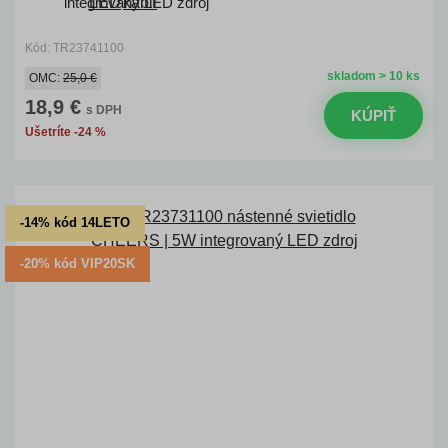
integrovaný LED zdroj
Kód: TR23741100
skladom > 10 ks
OMC:
25,0 €
18,9 €
s DPH
KÚPIŤ
Ušetríte -24 %
-14% kód 14LETO
-20% kód VIP20SK