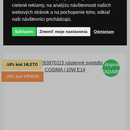
10W E14
cielené reklamy, na analýzu návštevnosti našich
webových stránok a na pochopenie toho, odkiaľ
Kód: T263970140
naši návštevníci prichádzajú.
skladom 3 ks
OMC:
55,0 €
38,5 €
Súhlasím
Zmeniť moje nastavenia
Odmietam
s DPH
KÚPIŤ
Ušetríte -30 %
doprava
-14% kód 14LETO
ZADARMO
-20% kód VIP20SK