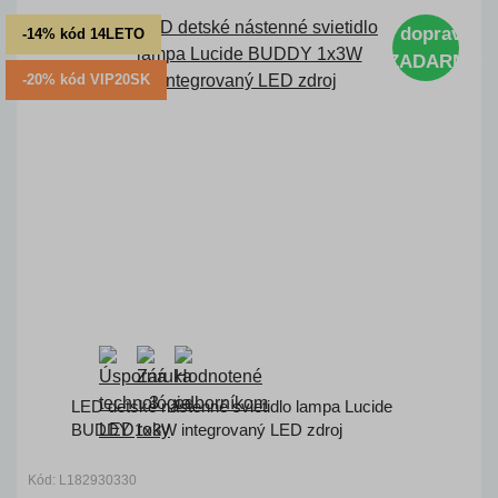
doprava
-14% kód 14LETO
ZADARMO
-20% kód VIP20SK
LED detské nástenné svietidlo lampa Lucide
BUDDY 1x3W integrovaný LED zdroj
Kód: L182930330