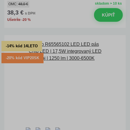
skladom > 10 ks
OMC:
48,0 €
38,3 €
s DPH
KÚPIŤ
Ušetríte -20 %
-14% kód 14LETO
-20% kód VIP20SK