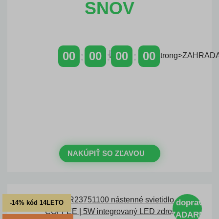
SNOV
00
00
00
00
DNI
HODINY
MINÚTY
SEKUNDY
Časovo obmedzená zľava 20 %
na objednávky nad 400 €
s kódom: VIP20SK
NAKÚPIŤ SO ZĽAVOU
doprava
-14% kód 14LETO
ZADARMO