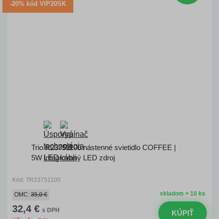
-20% kód VIP20SK
Trio R23751100 nástenné svietidlo COFFEE |
5W integrovaný LED zdroj
Kód: TR23751100
skladom > 10 ks
OMC:
35,0 €
32,4 €
s DPH
KÚPIŤ