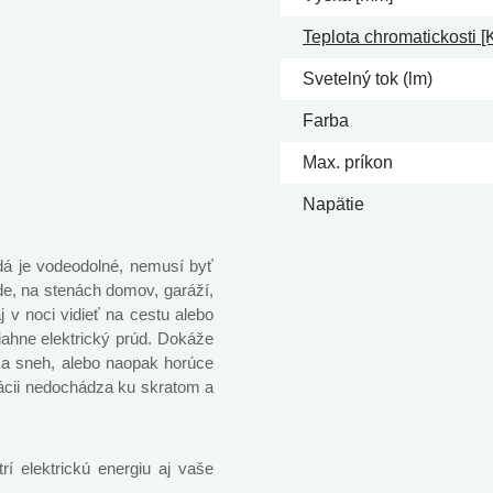
Teplota chromatickosti [
Svetelný tok (lm)
Farba
Max. príkon
Napätie
dá je vodeodolné, nemusí byť
e, na stenách domov, garáží,
j v noci vidieť na cestu alebo
iahne elektrický prúd. Dokáže
 a sneh, alebo naopak horúce
lácii nedochádza ku skratom a
rí elektrickú energiu aj vaše