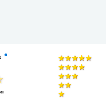
ie
til