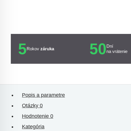
5
50
Dní
Rokov
záruka
na vrátenie
Popis a parametre
Otázky
0
Hodnotenie
0
Kategória