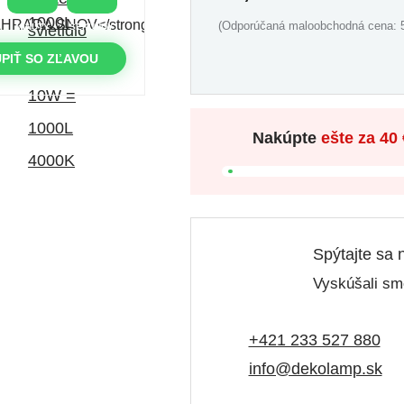
(Odporúčaná maloobchodná cena: 5
MINÚTY
SEKUNDY
PIŤ SO ZĽAVOU
Nakúpte
ešte za
40 
Spýtajte sa 
Vyskúšali sme
+421 233 527 880
info@dekolamp.sk