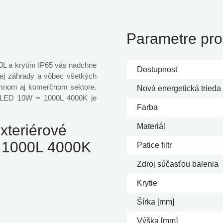
Parametre pro
L a krytím IP65 vás nadchne
Dostupnosť
ej záhrady a vôbec všetkých
romnom aj komerčnom sektore.
Nová energetická trieda
o LED 10W = 1000L 4000K je
Farba
riérové ​​
Materiál
= 1000L 4000K
Patice filtr
Zdroj súčasťou balenia
Krytie
Šírka [mm]
Výška [mm]