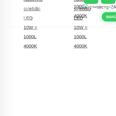
DNI
HODINY
Časovo obmedzená zľava 20 % na
objednávky nad 400 €
NAKÚ
s kódom: VIP20SK