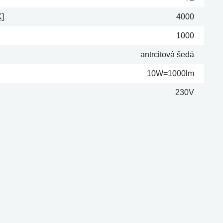
K]
4000
1000
antrcitová šedá
10W=1000lm
230V