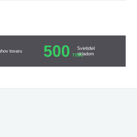
500
Svietidiel
uhov tovaru
skladom
TISÍC