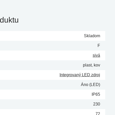
duktu
Skladom
F
sivá
plast, kov
Integrovaný LED zdroj
Áno (LED)
IP65
230
72