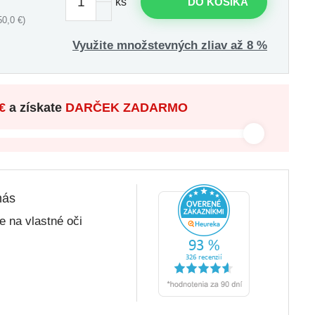
ks
DO KOŠÍKA
0,0 €)
Využite množstevných zliav až 8 %
€
a získate
DARČEK ZADARMO
nás
 na vlastné oči