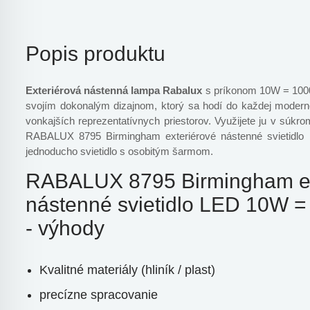
Popis produktu
Exteriérová nástenná lampa Rabalux
s príkonom 10W = 1000
svojím dokonalým dizajnom, ktorý sa hodí do každej modern
vonkajších reprezentatívnych priestorov. Využijete ju v súk
RABALUX 8795 Birmingham exteriérové ​​nástenné svietidl
jednoducho svietidlo s osobitým šarmom.
RABALUX 8795 Birmingham exte
nástenné svietidlo LED 10W 
- výhody
Kvalitné materiály (hliník / plast)
precízne spracovanie