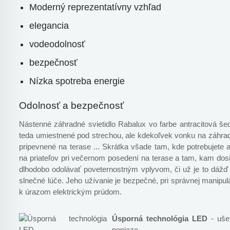
Moderný reprezentatívny vzhľad
elegancia
vodeodolnosť
bezpečnosť
Nízka spotreba energie
Odolnosť a bezpečnosť
Nástenné záhradné svietidlo Rabalux vo farbe antracitová še
teda umiestnené pod strechou, ale kdekoľvek vonku na záhrad
pripevnené na terase ... Skrátka všade tam, kde potrebujete a
na priateľov pri večernom posedení na terase a tam, kam dos
dlhodobo odolávať poveternostným vplyvom, či už je to dážď
slnečné lúče. Jeho užívanie je bezpečné, pri správnej manipu
k úrazom elektrickým prúdom.
Úsporná technológia LED
- ušet
peniaze