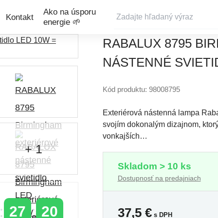
Ako na úsporu
Kontakt
energie 🌱
RABALUX 8795 BIR
NÁSTENNÉ SVIETID
Kód produktu: 98008795
Exteriérová nástenná lampa Raba
svojím dokonalým dizajnom, ktor
vonkajších…
+ 1
Skladom > 10 ks
Dostupnosť na predajniach
27
20
37,5
€
s DPH