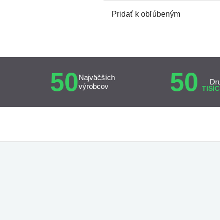
Pridať k obľúbeným
50
50
Najväčších
Dr
výrobcov
TISÍC