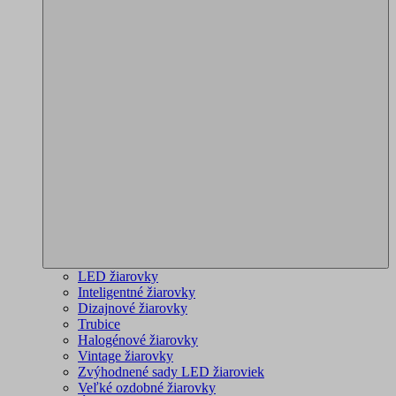
LED žiarovky
Inteligentné žiarovky
Dizajnové žiarovky
Trubice
Halogénové žiarovky
Vintage žiarovky
Zvýhodnené sady LED žiaroviek
Veľké ozdobné žiarovky