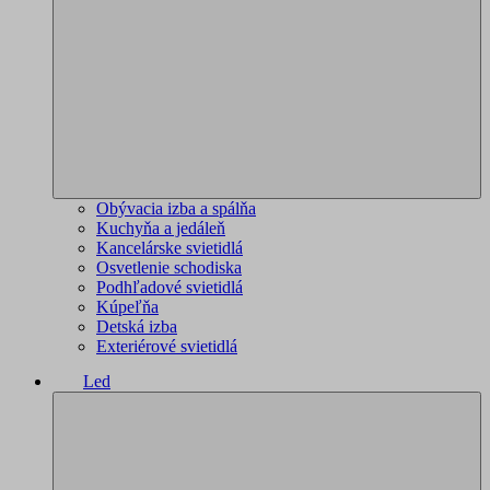
Obývacia izba a spálňa
Kuchyňa a jedáleň
Kancelárske svietidlá
Osvetlenie schodiska
Podhľadové svietidlá
Kúpeľňa
Detská izba
Exteriérové svietidlá
Led