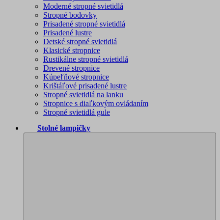
Moderné stropné svietidlá
Stropné bodovky
Prisadené stropné svietidlá
Prisadené lustre
Detské stropné svietidlá
Klasické stropnice
Rustikálne stropné svietidlá
Drevené stropnice
Kúpeľňové stropnice
Krištáľové prisadené lustre
Stropné svietidlá na lanku
Stropnice s diaľkovým ovládaním
Stropné svietidlá gule
Stolné lampičky