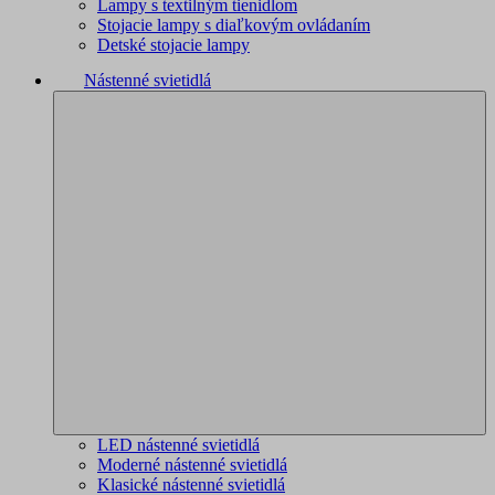
Lampy s textilným tienidlom
Stojacie lampy s diaľkovým ovládaním
Detské stojacie lampy
Nástenné svietidlá
LED nástenné svietidlá
Moderné nástenné svietidlá
Klasické nástenné svietidlá