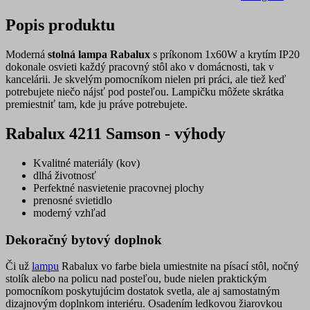
Popis produktu
Moderná
stolná lampa Rabalux
s príkonom 1x60W a krytím IP20
dokonale osvieti každý pracovný stôl ako v domácnosti, tak v
kancelárii. Je skvelým pomocníkom nielen pri práci, ale tiež keď
potrebujete niečo nájsť pod posteľou. Lampičku môžete skrátka
premiestniť tam, kde ju práve potrebujete.
Rabalux 4211 Samson - výhody
Kvalitné materiály (kov)
dlhá životnosť
Perfektné nasvietenie pracovnej plochy
prenosné svietidlo
moderný vzhľad
Dekoračný bytový doplnok
Či už
lampu
Rabalux vo farbe biela umiestnite na písací stôl, nočný
stolík alebo na policu nad posteľou, bude nielen praktickým
pomocníkom poskytujúcim dostatok svetla, ale aj samostatným
dizajnovým doplnkom interiéru. Osadením ledkovou žiarovkou