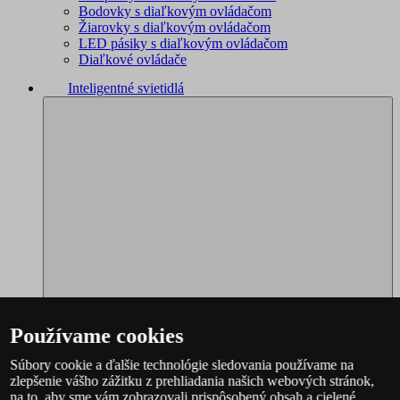
Bodovky s diaľkovým ovládačom
Žiarovky s diaľkovým ovládačom
LED pásiky s diaľkovým ovládačom
Diaľkové ovládače
Inteligentné svietidlá
Používame cookies
Súbory cookie a ďalšie technológie sledovania používame na
zlepšenie vášho zážitku z prehliadania našich webových stránok,
Philips Hue – kompletný sortiment
na to, aby sme vám zobrazovali prispôsobený obsah a cielené
Immax NEO - kompletný sortiment