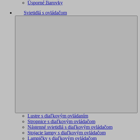
Úsporné žiarovky
Svietidlá s ovládačom
Lustre s diaľkovým ovládaním
Stropnice s diaľkovým ovládačom
Nástenné svietidlá s diaľkovým ovládačom
Stojacie lampy s diaľkovým ovládačom
Lampičky s diaľkovým ovládačom