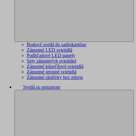
Bodové svetlá do sadrokartónu
Zápustné LED svietidlá
Podhľadové LED panely
Sety zápustných svietidiel
Zápustné kúpeľňové svietidlá
Zápustné stropné svietidlá
Zápustné rámčeky bez zdroja
Svetlá so senzorom