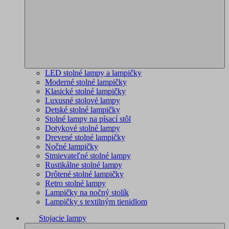
LED stolné lampy a lampičky
Moderné stolné lampičky
Klasické stolné lampičky
Luxusné stolové lampy
Detské stolné lampičky
Stolné lampy na písací stôl
Dotykové stolné lampy
Drevené stolné lampičky
Nočné lampičky
Stmievateľné stolné lampy
Rustikálne stolné lampy
Drôtené stolné lampičky
Retro stolné lampy
Lampičky na nočný stolík
Lampičky s textilným tienidlom
Stojacie lampy