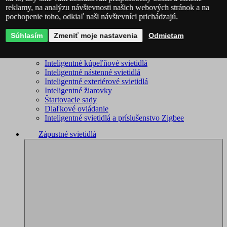
reklamy, na analýzu návštevnosti našich webových stránok a na
WiZ – kompletný sortiment
pochopenie toho, odkiaľ naši návštevníci prichádzajú.
Inteligentné lustre
Inteligentné stropné svietidlá
Súhlasím
Inteligentné stojacie lampy
Zmeniť moje nastavenia
Odmietam
Inteligentné lampičky
Inteligentné bodové svietidlá
Inteligentné kúpeľňové svietidlá
Inteligentné nástenné svietidlá
Inteligentné exteriérové svietidlá
Inteligentné žiarovky
Štartovacie sady
Diaľkové ovládanie
Inteligentné svietidlá a príslušenstvo Zigbee
Zápustné svietidlá