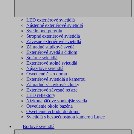
LED exteriérové svietidlá
Nástenné exteriérové svietidlá
Svetlo pod pergolu
Stropné exteriérové svietidlá
Závesne exteriérové svietidlá
Záhradné stĺpikové svetlá
Exteriérové svetlá s čidlom
Solárne svietidlá
Exteriérové stolné svietidlá
Nájazdové svietidlá
Osvetlené číslo domu
Exteriérové svietidlá s kamerou
Záhradné zásuvkové stĺpiky
Exteriérové závesné reťaze
LED reflektory
Nízkonapäťové vonkajšie svetlá
Osvetlenie okolo bazéna
Osvetlenie vchodu do domu
Svietidlá s bezpečnostnou kamerou Lutec
Bodové svietidlá