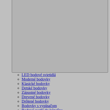
LED bodové svietidlá
Moderné bodovky
Klasické bodovky
Detské bodovky
Zápustné bodovky
Drevené bodovky
Drôtené bodovky
Bodovky s vypínačom