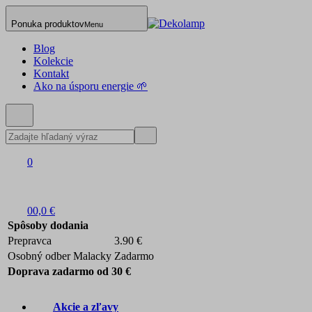
Ponuka produktov
Menu
Blog
Kolekcie
Kontakt
Ako na úsporu energie 🌱
0
0
0,0 €
Spôsoby dodania
Prepravca
3.90 €
Osobný odber Malacky
Zadarmo
Doprava zadarmo od 30 €
Akcie a zľavy