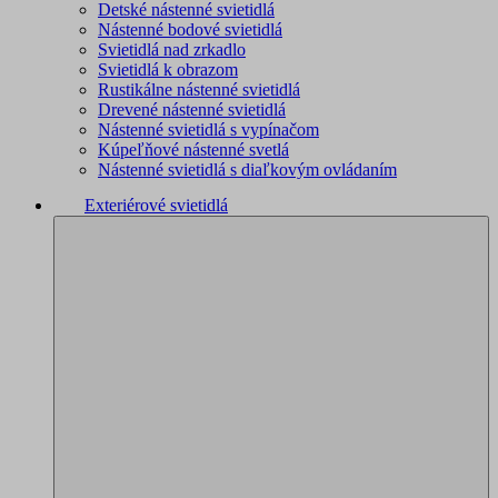
Detské nástenné svietidlá
Nástenné bodové svietidlá
Svietidlá nad zrkadlo
Svietidlá k obrazom
Rustikálne nástenné svietidlá
Drevené nástenné svietidlá
Nástenné svietidlá s vypínačom
Kúpeľňové nástenné svetlá
Nástenné svietidlá s diaľkovým ovládaním
Exteriérové svietidlá