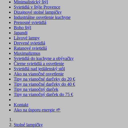
Minimalistický štýl
Svietidlá v štýle Provence
Dizajnové stolné lampičky
Industriálne osvetlenie kuchyne
Prenosné svietidlá
Boho štýl
Japandi
Lávové lampy
Drevené svietidlá
Ratanové svietidlá
Maximalizmus
Svietidlá do kuchyne a obývačky
Čierne svietidlá a osvetlenie
Svietidlá nad jedálenský stôl
Ako na vianočné osvetlenie
Tipy na vianočné darčeky do 20 €
Tipy na vianočné darčeky do 40 €
Tipy na vianočný darček
Tipy na vianočný darček do 75 €
Kontakt
Ako na úsporu energie 🌱
Stolné lampičky