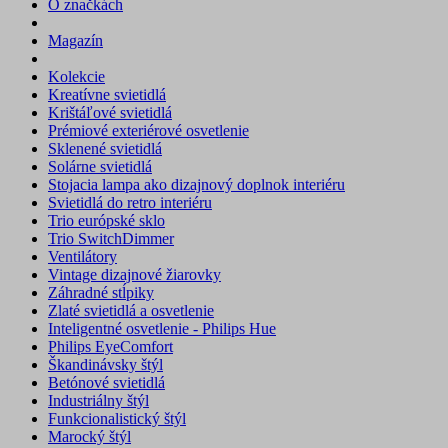
O značkách
Magazín
Kolekcie
Kreatívne svietidlá
Krištáľové svietidlá
Prémiové exteriérové osvetlenie
Sklenené svietidlá
Solárne svietidlá
Stojacia lampa ako dizajnový doplnok interiéru
Svietidlá do retro interiéru
Trio európské sklo
Trio SwitchDimmer
Ventilátory
Vintage dizajnové žiarovky
Záhradné stĺpiky
Zlaté svietidlá a osvetlenie
Inteligentné osvetlenie - Philips Hue
Philips EyeComfort
Škandinávsky štýl
Betónové svietidlá
Industriálny štýl
Funkcionalistický štýl
Marocký štýl