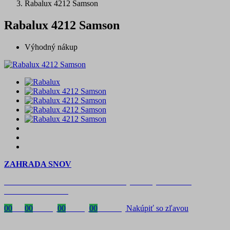
Rabalux 4212 Samson
Rabalux 4212 Samson
Výhodný nákup
ZAHRADA SNOV
Časovo obmedzená zľava 20 % na objednávky nad 400 €
s kódom: VIP20SK
00
Dni
00
Hodiny
00
Minúty
00
Sekundy
Nakúpiť so zľavou