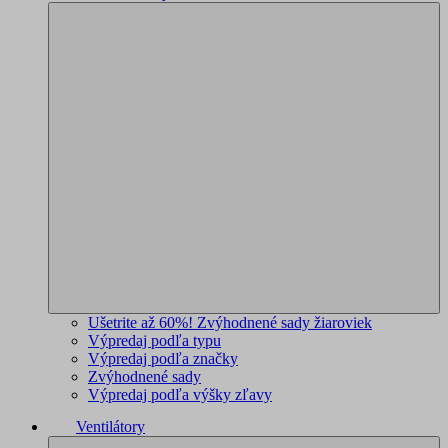
Ušetrite až 60%! Zvýhodnené sady žiaroviek
Výpredaj podľa typu
Výpredaj podľa značky
Zvýhodnené sady
Výpredaj podľa výšky zľavy
Ventilátory