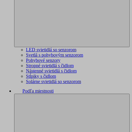
LED svietidlá so senzorom
Svetlá s pohybovým senzorom
Pohybové senzory
Stropné svietidlá s čidlom
Nástenné svietidlá s čidlom
Stĺpiky s čidlom
Solárne svietidlá so senzorom
Podľa miestnosti