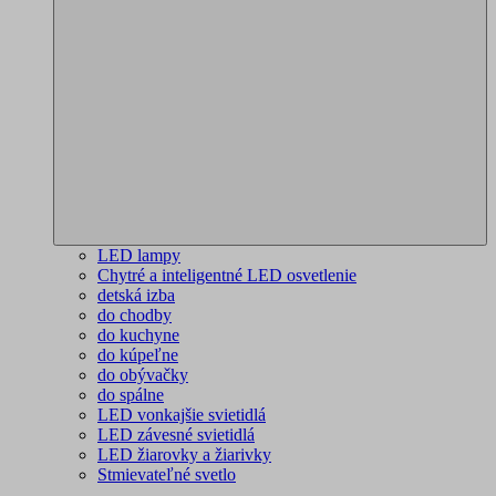
LED lampy
Chytré a inteligentné LED osvetlenie
detská izba
do chodby
do kuchyne
do kúpeľne
do obývačky
do spálne
LED vonkajšie svietidlá
LED závesné svietidlá
LED žiarovky a žiarivky
Stmievateľné svetlo