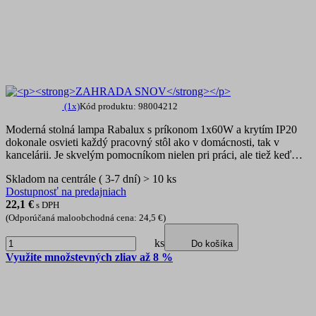
(1x)
Kód produktu: 98004212
Moderná stolná lampa Rabalux s príkonom 1x60W a krytím IP20
dokonale osvieti každý pracovný stôl ako v domácnosti, tak v
kancelárii. Je skvelým pomocníkom nielen pri práci, ale tiež keď…
Skladom na centrále ( 3-7 dní) > 10 ks
Dostupnosť na predajniach
22,1
€
s DPH
(Odporúčaná maloobchodná cena: 24,5 €)
ks
Do košíka
Využite množstevných zliav až 8 %